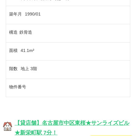
築年月
1990/01
構造
鉄骨造
面積
41.1m²
階数
地上 3階
物件番号
【貸店舗】名古屋市中区東桜★サンライズビル
★新栄町駅 7分！