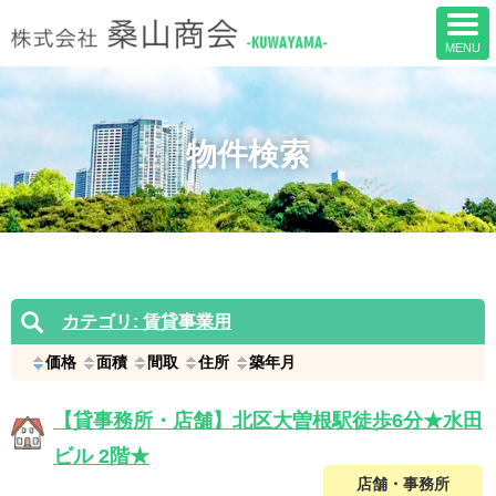
物件検索
カテゴリ: 賃貸事業用
価格
面積
間取
住所
築年月
【貸事務所・店舗】北区大曽根駅徒歩6分★水田
ビル 2階★
店舗・事務所