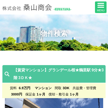
物件検索
【賃貸マンション】グランデール桜★鶴里駅 9分★3
階 3ＤＫ★
賃料
6.9万円
マンション
間取
3DK
共益費・管理費
3000円
保証金
1ヶ月
償却・敷引金
1ヶ月