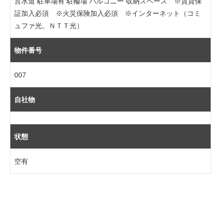
営水道 駐車場有 駐輪場 バルコニー 収納スペース ※賃貸保
証加入必須 ※火災保険加入必須 ※インターネット（コミ
ュファ光。ＮＴＴ光）
物件番号
007
自社物
状態
空有